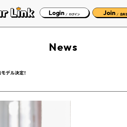
Login
Join
ログイン
会員
News
広告モデル決定！