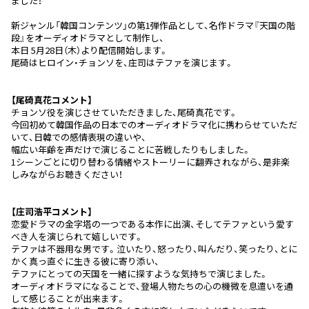
ました！
新ジャンル「韓国コンテンツ」の第1弾作品として、名作ドラマ『
天国の階
段』をオーディオドラマとして制作し、
本日 5月28日（木）より配信開始します。
尾碕はヒロイン・チョンソを、庄司はテファを演じます。
【尾碕真花コメント】
チョンソ役を演じさせていただきました、尾碕真花です。
今回初めて韓国作品の日本でのオーディオドラマ化に携わらせてい
ただ
いて、日韓での感情表現の違いや、
幅広い年齢を声だけで演じることに苦戦したりもしました。
1シー
ンごとに切り替わる情緒やストーリーに翻弄されながら、
是非楽
しみながらお聴きください！
【庄司浩平コメント】
恋愛ドラマの金字塔の一つである本作に出演、
そしてテファという愛す
べき人を演じられて嬉しいです。
テファは不器用な男です。泣いたり、怒ったり、叫んだり、
笑ったり、とに
かく真っ直ぐに生きる彼に寄り添い、
テファにとっての天国を一緒に探すような気持ちで演じました。
オーディオドラマになることで、
登場人物たちの心の機微を息遣いを通
して感じることが出来ます。